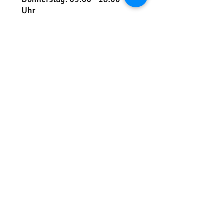
Uhr
Freitag: 09:00 - 12:00 Uhr
Telefon:
+49 7541 5991 230
E-Mail:
info@kindersportschule-
friedrichshafen.com
Teuringer Str. 2 | 88045 Friedrichshafen
Unser Büro befindet sich auf dem
Gelände des VfB Friedrichshafen im
Hauptgebäude 1. Türe rechts
Jetzt den Newsletter abonnieren
Infos rund um die
KinderSportSchule FN auf einen
Blick