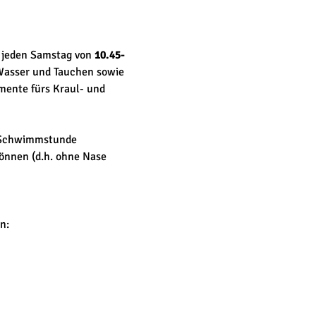
 jeden Samstag von 
10.45-
 Wasser und Tauchen sowie 
mente fürs Kraul- und 
e Schwimmstunde 
nnen (d.h. ohne Nase 
n: