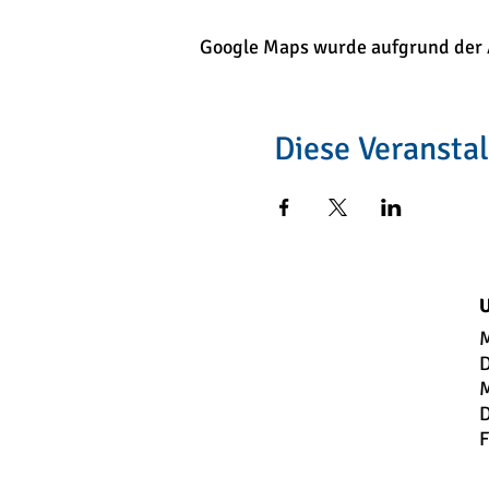
Google Maps wurde aufgrund der An
Diese Veranstal
U
M
D
M
D
F