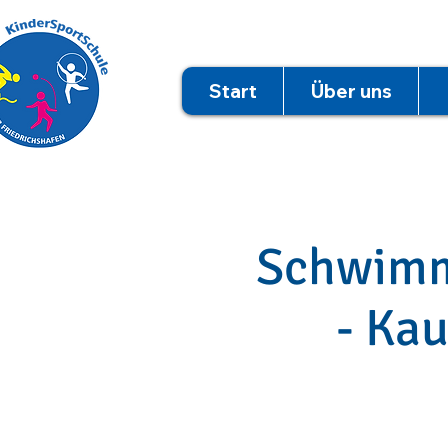
Start
Über uns
Schwimme
- Kau