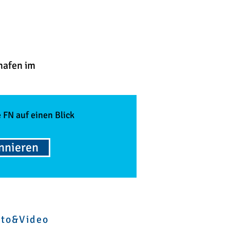
hafen im
 FN auf einen Blick
onnieren
oto&Video