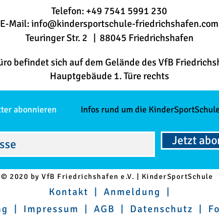
Telefon: +49 7541 5991 230
E-Mail:
info@kindersportschule-friedrichshafen.com
Teuringer Str. 2 | 88045 Friedrichshafen
üro befindet sich auf dem Gelände des VfB Friedrichs
Hauptgebäude 1. Türe rechts
tter abonnieren
Infos rund um die KinderSportSchule
Jetzt ab
© 2020 by VfB Friedrichshafen e.V. | KinderSportSchule
Kontakt
|
Anmeldung
|
ng
|
Impressum
|
AGB
|
Datenschutz
|
F