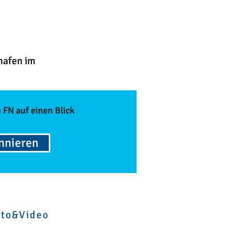
hafen im
 FN auf einen Blick
onnieren
oto&Video