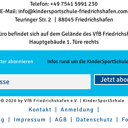
Telefon: +49 7541 5991 230
E-Mail:
info@kindersportschule-friedrichshafen.com
Teuringer Str. 2 | 88045 Friedrichshafen
üro befindet sich auf dem Gelände des VfB Friedrichs
Hauptgebäude 1. Türe rechts
tter abonnieren
Infos rund um die KinderSportSchule
Jetzt ab
© 2020 by VfB Friedrichshafen e.V. | KinderSportSchule
Kontakt
|
Anmeldung
|
ng
|
Impressum
|
AGB
|
Datenschutz
|
F