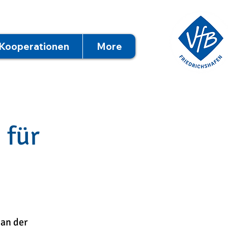
Kooperationen
More
 für
 an der