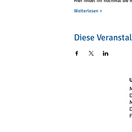
Hier findet Ihr nochmal die
Weiterlesen >
Diese Veranstal
U
M
D
M
D
F