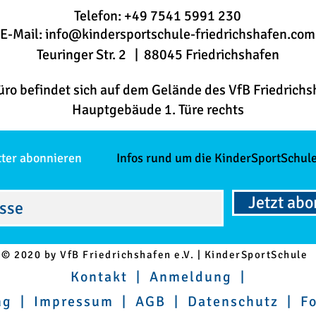
Telefon: +49 7541 5991 230
E-Mail:
info@kindersportschule-friedrichshafen.com
Teuringer Str. 2 | 88045 Friedrichshafen
üro befindet sich auf dem Gelände des VfB Friedrichs
Hauptgebäude 1. Türe rechts
tter abonnieren
Infos rund um die KinderSportSchule
Jetzt ab
© 2020 by VfB Friedrichshafen e.V. | KinderSportSchule
Kontakt
|
Anmeldung
|
ng
|
Impressum
|
AGB
|
Datenschutz
|
F