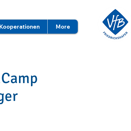
Kooperationen
More
mmCamp
ger