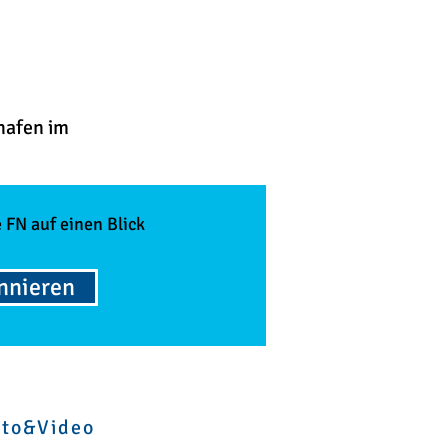
hafen im
 FN auf einen Blick
onnieren
oto&Video