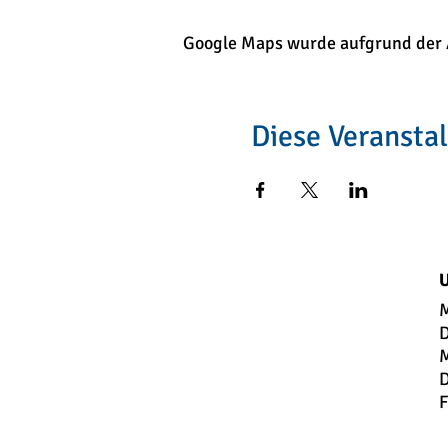
Google Maps wurde aufgrund der An
Diese Veranstal
U
M
D
M
D
F