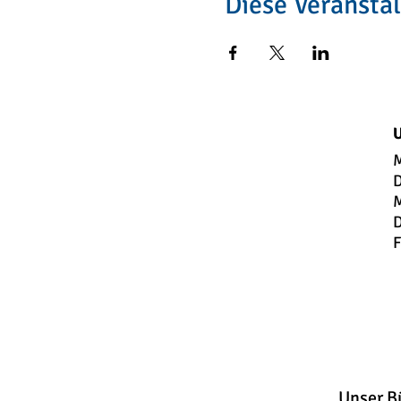
Diese Veranstal
Versorgung:
Jedes Kind erhält ein war
Darüber hinaus stehen de
Verfügung.
U
M
Kosten:
D
M
195€ für 4 Tage (der 01. N
D
F
Minbdestteilnehmerzahl be
der Teilnehmer bis einsc
der Veranstaltungskosten
Änderungen vor.
Unser B