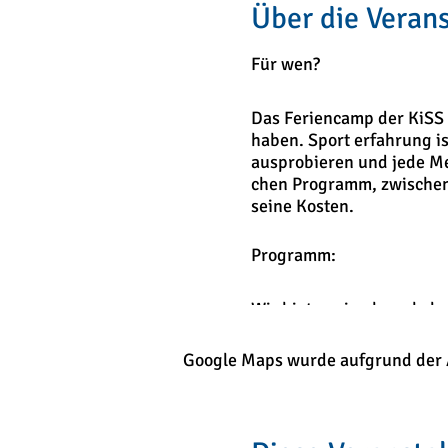
Über die Veran
Für wen?
Das Feriencamp der KiSS i
haben. Sport­ erfahrung is
ausprobieren und jede M
chen Programm, zwischen B
seine Kosten.
Programm:
Wir bieten ein abwechslu
Ecken der Sportwelt zusam
Bewegungslandschaf­ ten
Google Maps wurde aufgrund der An
haben, in sicherer Umge
zulässt, verlagern wir da
Friedrichshafen. Neben de
Fairplay und den Spaß an