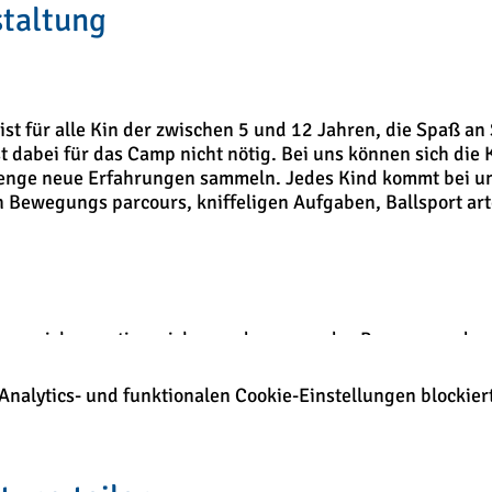
staltung
st für alle Kin­ der zwischen 5 und 12 Jahren, die Spaß 
t dabei für das Camp nicht nötig. Bei uns können sich die K
enge neue Erfahrungen sammeln. Jedes Kind kommt bei u
ewegungs­ parcours, kniffeligen Aufgaben, Ballsport­ art
ngsreiches, actionreiches und spannendes Programm, dass 
menstellen. Zwischen Leichtathletik, Turnen, Ball­ sport,
 und erlebnispädagogischen Aufgaben können sich die Kin
alytics- und funktionalen Cookie-Einstellungen blockiert
bung Gren­ zen ausloten und jede Menge Eindrücke sammel
s Angebot gerne nach draußen auf das weitläufige Sportgel
m Sport an sich ist es unser erklärtes Ziel, Selbstbewusst
 Bewegung bei den Kindern zu fördern.