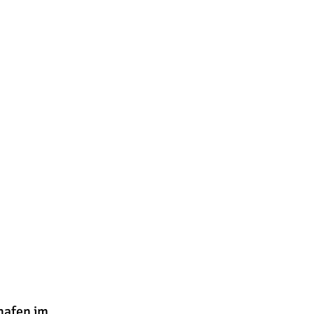
und lecker gekocht.
nd frische Snacks zur
in. Stornierung seitens
ch zum 26.010.2023 50%
ter behält sich
hafen im