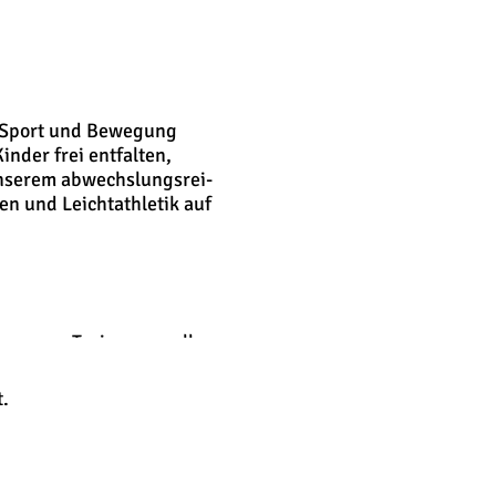
an Sport und Bewegung
inder frei entfalten,
nserem abwechslungsrei­
en und Leichtathletik auf
unsere Trainer aus allen
 Kampfsport,
der ausprobieren, Spaß
.
n. Wenn es das Wetter
än­ de des VfB
sein, Selbstwirksamkeit,