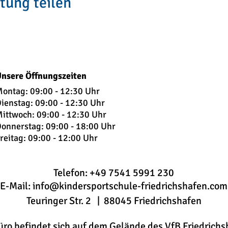
tung teilen
mes Mittages­ sen auf dem Gelände. Jeden Tag wird frisch 
n Kindern den gesamten Tag über ausreichend Getränke u
nsere Öffnungszeiten
ontag: 09:00 - 12:30 Uhr
ienstag: 09:
00 - 12:30 Uhr
ittwoch: 09:00 - 12:30 Uhr
ov ist gesetzlicher Feiertag)
onnerstag: 09:00 - 18:00 Uhr
reitag: 09:00 - 12:00 Uhr
trägt 20 Kinder, diese muss bis zum 30.09.23 erreicht se
hließlich 29.09.2023 kostenfrei, danach bis einschließli
Telefon: +49 7541 5991 230
. Keine Rückerstattungnach dem 26.10.2023. Der Veranstal
E-Mail:
info@kindersportschule-friedrichshafen.com
Teuringer Str. 2 | 88045 Friedrichshafen
üro befindet sich auf dem Gelände des VfB Friedrichs