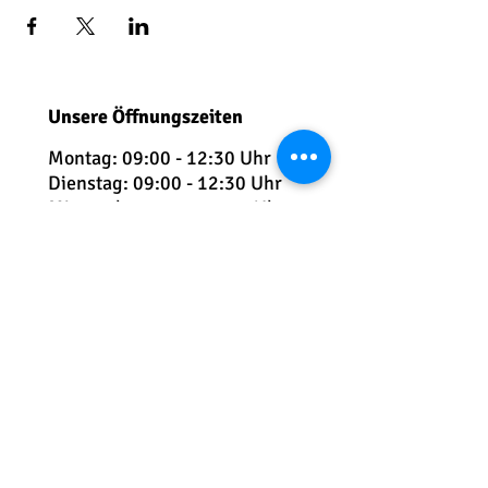
Unsere Öffnungszeiten
Montag: 09:00 - 12:30 Uhr
Dienstag: 09:
00 - 12:30 Uhr
Mittwoch: 09:00 - 12:30 Uhr
Donnerstag: 09:00 - 18:00
Uhr
Freitag: 09:00 - 12:00 Uhr
Telefon:
+49 7541 5991 230
E-Mail:
info@kindersportschule-
friedrichshafen.com
Teuringer Str. 2 | 88045 Friedrichshafen
Unser Büro befindet sich auf dem
Gelände des VfB Friedrichshafen im