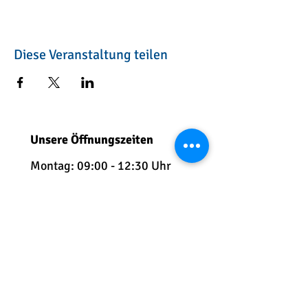
Diese Veranstaltung teilen
Unsere Öffnungszeiten
Montag: 09:00 - 12:30 Uhr
Dienstag: 09:
00 - 12:30 Uhr
Mittwoch: 09:00 - 12:30 Uhr
Donnerstag: 09:00 - 18:00
Uhr
Freitag: 09:00 - 12:00 Uhr
Telefon:
+49 7541 5991 230
E-Mail:
info@kindersportschule-
friedrichshafen.com